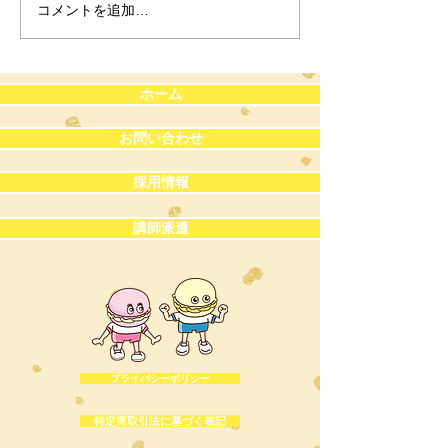
コメントを追加…
【重要】個別指導をご検
サマースクール
討中の皆さまへ
知らせ🌻【上野
校】
ホーム
お問い合わせ
採用情報
講師派遣
プライバシーポリシー
特定商取引法に基づく表記