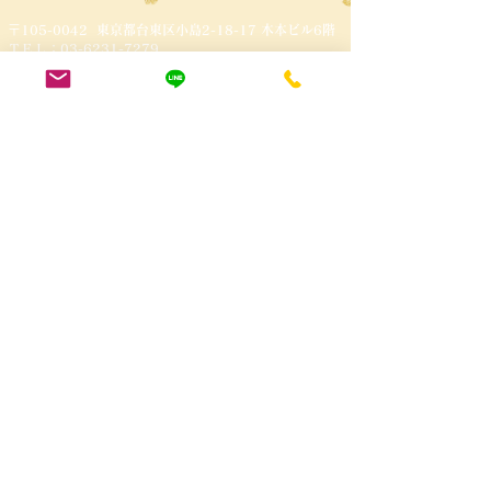
〒105-0042 東京都台東区小島2-18-17 木本ビル6階
​ＴＥＬ：03-6231-7279
東京都 体操教室
マカロンクラブ
Copyright © macaron CLUB
All Rights Reserved.