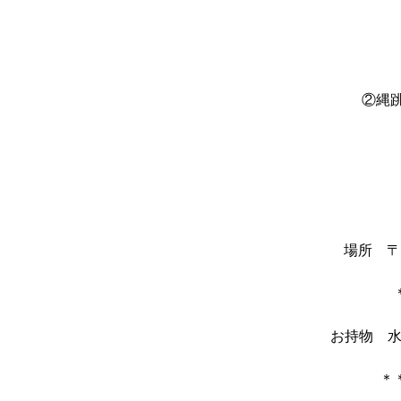
②縄
場所 〒1
お持物 水
＊