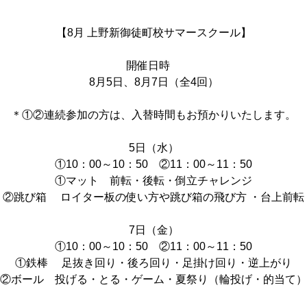
【​​8月 上野新御徒町校サマースクール】
開催日時 ​
​​8月​​5日、​​8月​​7日（全​4回）
＊①②連続参加の方は、入替時間もお預かりいたします。
​​5日（​​水）
①10：00～10：50 ②11：00～11：50
①マット 前転・後転・倒立チャレンジ
②跳び箱 ロイター板の使い方や跳び箱の飛び方 ・台上前転
​​7日（​金）
①10：00～10：50 ②11：00～11：50
①鉄棒 足抜き回り・後ろ回り・足掛け回り・逆上がり
②ボール 投げる・とる・ゲーム・夏祭り（輪投げ・的当て）