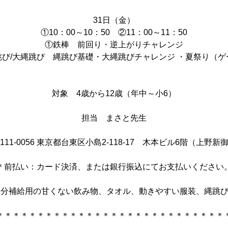
​​31日（​金）
①10：00～10：50 ②11：00～11：50
①鉄棒 前回り・逆上がりチャレンジ
跳び/大縄跳び 縄跳び基礎・大縄跳びチャレンジ ・夏祭り（ゲ
対象 ​4歳から​12歳（年中～小​​6）
​担当 ​まさと先生
​11-0056 東京都​台東区小島2-118-17 ​木本ビル6階（​上野
＊前払い：カード決済、または銀行振込にてお支払いください
分補給用の甘くない飲み物、タオル、動きやすい服装、縄跳び（​​
＊＊＊＊＊＊＊＊＊＊＊＊＊＊＊＊＊＊＊＊＊＊＊＊＊＊＊＊