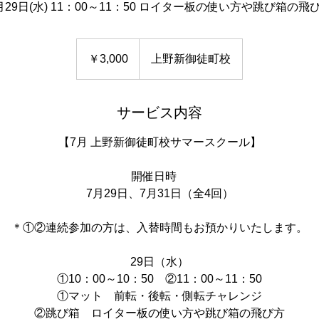
月29日(水) 11：00～11：50 ロイター板の使い方や跳び箱の飛
3,000
円
￥3,000
上野新御徒町校
サービス内容
【​7月 上野新御徒町校サマースクール】
開催日時 ​
​7月​29日、​7月​31日（全​4回）
＊①②連続参加の方は、入替時間もお預かりいたします。
​2​9日（​​水）
①10：00～10：50 ②11：00～11：50
①マット 前転・後転・側転チャレンジ
②跳び箱 ロイター板の使い方や跳び箱の飛び方