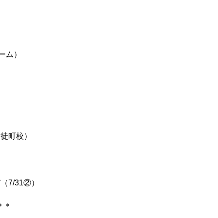
ーム）
新御徒町校）
。
7/31②）
＊＊