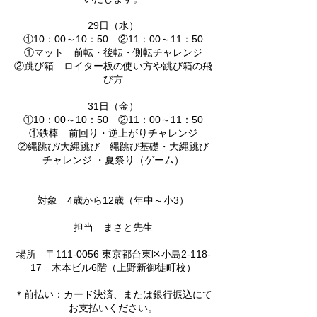
​2​9日（​​水）
①10：00～10：50 ②11：00～11：50
①マット 前転・後転・側転チャレンジ
②跳び箱 ロイター板の使い方や跳び箱の飛
び方
​​31日（​金）
①10：00～10：50 ②11：00～11：50
①鉄棒 前回り・逆上がりチャレンジ
②縄跳び/大縄跳び 縄跳び基礎・大縄跳び
チャレンジ ・夏祭り（ゲーム）
対象 ​4歳から​12歳（年中～小​3）
​担当 ​まさと先生
場所 〒1​11-0056 東京都​台東区小島2-118-
17 ​木本ビル6階（​上野新御徒町校）
＊前払い：カード決済、または銀行振込にて
お支払いください。