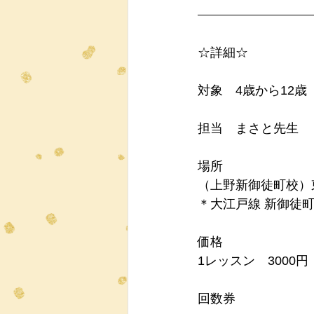
☆詳細☆
対象　4歳から12歳
​担当　まさと先生 
場所　
（上野新御徒町校）東
＊大江戸線 新御徒
価格　
1レッスン　3000円
回数券　