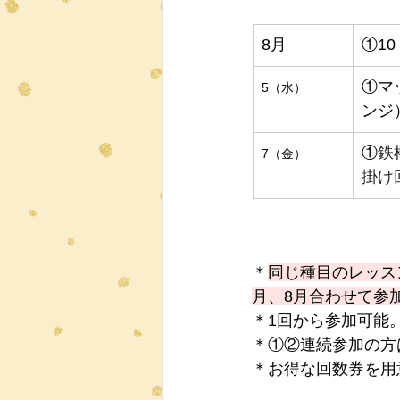
8月
①10
①マ
5（水）
ンジ
①
鉄
7（金）
掛け
＊
同じ種目のレッス
月、8月合わせて参
＊1回から参加可能
＊①②連続参加の方
＊お得な回数券を用