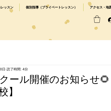
発レッスン
個別指導（プライベートレッスン）
アクセス・地
10日
読了時間: 4分
クール開催のお知らせ🌻
校】