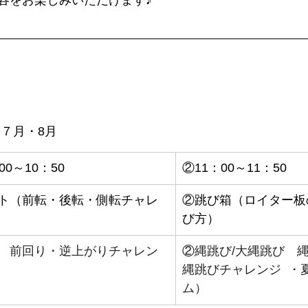
容をお楽しみいただけます♪
７月・8月
00～10：50
②11：00～11：50 
ト（前転・後転・側転チャレ
②跳び箱（ロイター板
び方）
　前回り・逆上がりチャレン
②
縄跳び/大縄跳び　
縄跳びチャレンジ  ・
ム）