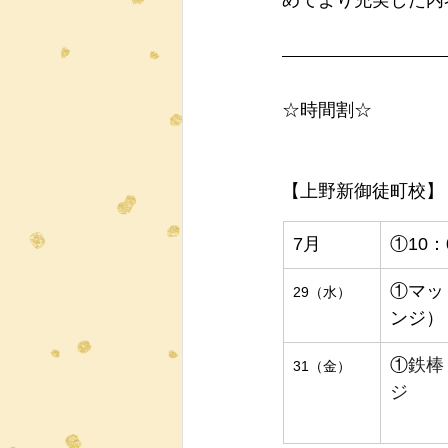
めてより充実した内
☆時間割☆
【上野新御徒町校】 
7月
①10：
①マッ
29（水）
ンジ）
①
鉄棒
31（金）
ジ