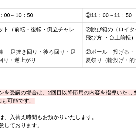
：00～10：50
②11：00～11：50 
ット（前転・後転・倒立チャレ
②跳び箱の（ロイタ
）
飛び方 ・台上前転
棒　 足抜き回り・後ろ回り・足
②
ボール　投げる・
回り・逆上がり
夏祭り（輪投げ・的
ンを受講の場合は、2回目以降応用の内容を指導いたし
加も可能です。
。
は、入替え時間もお預かりいたします。 
意しております。 